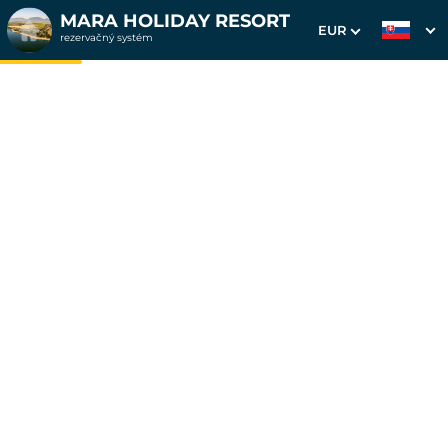
MARA HOLIDAY RESORT
EUR
rezervačný systém
1. Výber pobytu
2. Doplnkové služby
3. Vaše údaje
Dátum príchodu
Dátum odchodu
Prosím vyberte
Prosím vyberte