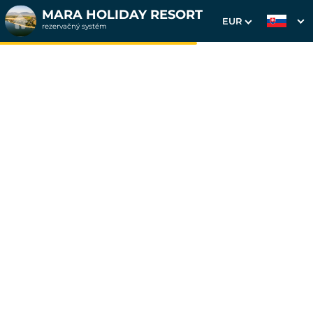
MARA HOLIDAY RESORT
EUR
rezervačný systém
1. Výber pobytu
2. Doplnkové služby
3. Vaše údaje
Dátum príchodu
Dátum odchodu
Prosím vyberte
Prosím vyberte