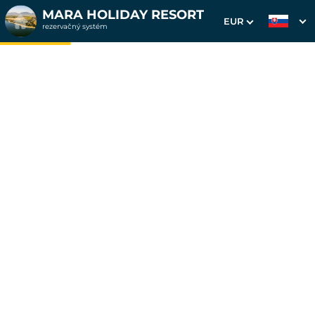
MARA HOLIDAY RESORT
EUR
rezervačný systém
1. Výber pobytu
2. Doplnkové služby
3. Vaše údaje
Dátum príchodu
Dátum odchodu
Prosím vyberte
Prosím vyberte