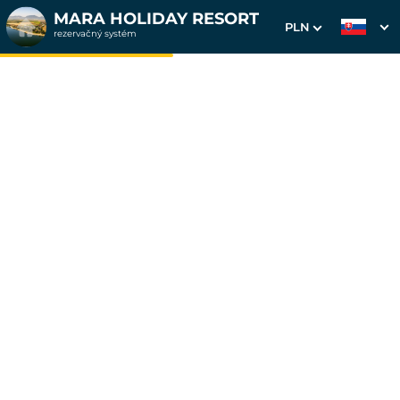
MARA HOLIDAY RESORT
PLN
rezervačný systém
1. Výber pobytu
2. Doplnkové služby
3. Vaše údaje
Dátum príchodu
Dátum odchodu
Prosím vyberte
Prosím vyberte