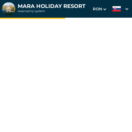
MARA HOLIDAY RESORT
RON
rezervačný systém
1. Výber pobytu
2. Doplnkové služby
3. Vaše údaje
Mara Casa
Dátum príchodu
Dátum odchodu
Prosím vyberte
Prosím vyberte